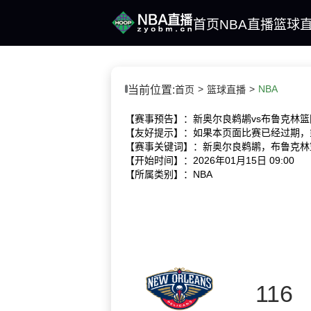
首页
NBA直播
篮球
NBA
当前位置:
首页
篮球直播
【赛事预告】：新奥尔良鹈鹕vs布鲁克林篮
【友好提示】：如果本页面比赛已经过期，
【赛事关键词】：新奥尔良鹈鹕，布鲁克林篮
【开始时间】：2026年01月15日 09:00
【所属类别】：NBA
116