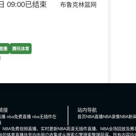
 09:00
已结束
布鲁克林篮网
直播
腾讯体育
网
链接
站内导航
直播 nba免费直播 nba无插件在
首页
NBA直播
NBA录像
NBA新
播
播、NBA免费视频直播、实时更新NBA高清无插件直播、NBA全场回放及
所有的体育直播信号均由用户收集或从搜索引擎搜索整理获得，所有内容均