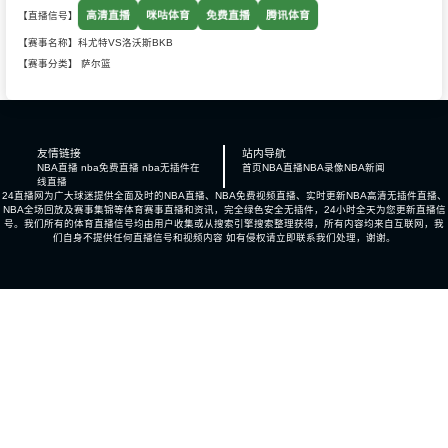
高清直播
咪咕体育
免费直播
腾讯体育
【直播信号】
【赛事名称】科尤特VS洛沃斯BKB
【赛事分类】
萨尔篮
友情链接
站内导航
NBA直播 nba免费直播 nba无插件在
首页
NBA直播
NBA录像
NBA新闻
线直播
24直播网为广大球迷提供全面及时的NBA直播、NBA免费视频直播、实时更新NBA高清无插件直播、
NBA全场回放及赛事集锦等体育赛事直播和资讯，完全绿色安全无插件，24小时全天为您更新直播信
号。我们所有的体育直播信号均由用户收集或从搜索引擎搜索整理获得，所有内容均来自互联网，我
们自身不提供任何直播信号和视频内容 如有侵权请立即联系我们处理，谢谢。