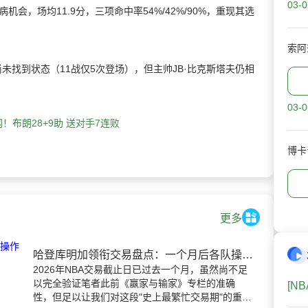
03-0
会，场均11.9分，三项命中率54%/42%/90%，重现其选
索阿
未找到状态（11战仅5次登场），但主帅JB·比克斯塔夫仍相
03-0
网！布朗28+9助 送对手7连败
博卡
更多
哈登库明加领衔交易盘点：一个月后各队操作成效初显
2026年NBA交易截止日已过去一个月，虽然尚不足
以完全验证笔者此前《赢家与输家》专栏的准确
[N
性，但足以让我们对这段"史上最繁忙交易期"的重大