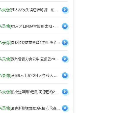
BA录像]
湖人22次失误逆转鹈鹕！东契奇27+10+7+7失误 詹姆斯21+7+7
BA录像]
03月04日NBA常规赛 太阳 - 国王 全场录像
BA录像]
森林狼逆转灰熊取4连胜 华子41分5断 兰德尔23+11 李凯尔首秀
BA录像]
残阵雷霆力克公牛 麦凯恩20分 杰林17+16+6 吉迪14+9+10
BA录像]
马刺8人上双40分大胜76人 文班10+8+6帽 哈珀22分
BA录像]
热火送篮网9连败 阿德巴约23+9+6断 希罗22分 小波特17中3
BA录像]
尼克斯擒猛龙取3连胜 布伦森26+10 唐斯21+13 莺歌上半场26分