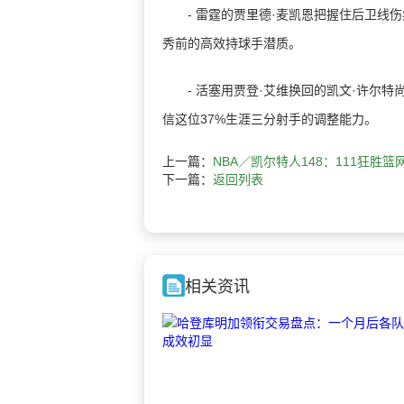
- 雷霆的贾里德·麦凯恩把握住后卫线伤病机
秀前的高效持球手潜质。
- 活塞用贾登·艾维换回的凯文·许尔特尚
信这位37%生涯三分射手的调整能力。
上一篇：
NBA／凯尔特人148：111狂胜篮
下一篇：
返回列表
相关资讯