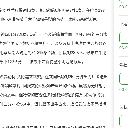
03-0
哈登后取得9胜3负，其出战的8场更是7胜1负。在哈登297
便他带着非投篮手右手拇指骨裂的伤势，球队仍高歌猛进。
.1分7.9助5.1板）虽不及巅峰期华丽，但45.6%的三分命
历史规律预示该数据还将提升），以及为骑士进攻端注入的强心
03-0
率从湖人时期的31.3%降至骑士阶段的23.5%。效果立竿见
下122.5分——该效率若保持整季将冠绝联盟。
沃福
勒特·艾伦建立默契，在共同出场的252分钟里为后者送出
球和精准喂球，回报艾伦积极冲击篮筐的举动。虽然为无球射手
03-0
属分内之事，但哈登的首要任务始终是减轻多诺万·米切尔的负
时三分27投仅4中，但其篮下出手占比、近框受助攻率等指标
波特