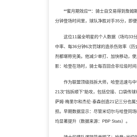
**蜜月期效应**：骑士自交易得到詹姆斯·
分钟登场时间里，球队净胜对手35分，即
这位11届全明星的个人数据（场均33分钟19
中率、每36分钟6次罚球的造杀伤效率（
剂都堪称完美。他减少单打、加快移动，使用
影：哈登在场时，骑士每百回合非垃圾时间轰
作为联盟顶级挡拆大师，哈登迅速与中锋贾
21次"挡拆顺下"助攻，包括空接、口袋传
萨姆·梅里尔和杰伦·泰森创造21记三分也
担。早期数据显示：尽管米切尔与哈登同场
均显著提升（数据来源：PBP Stats）。