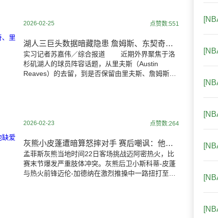
[N
2026-02-25
点赞数:551
湖人三巨头数据暗藏隐患 詹姆斯、东契奇、里夫斯遇强则弱？
[N
实习记者苏嘉伟／综合报道 近期外界聚焦于洛
杉矶湖人的球员阵容话题，从里夫斯（Austin
Reaves）的去留，到是否保留由里夫斯、詹姆斯
[N
（LeBron James）和东契奇（Luka
[N
2026-02-23
点赞数:264
灰熊小皮蓬遭暗算怒摔对手 赛后嘲讽：他缺爱想讨抱
[N
孟菲斯灰熊当地时间22日客场挑战迈阿密热火，比
赛末节爆发严重肢体冲突。灰熊后卫小斯科蒂-皮蓬
与热火前锋迈伦-加德纳在激烈推搡中一路扭打至观
[N
众席前排，最终双双遭驱逐。赛后小皮蓬不仅毫无
悔意，更在采访
[N