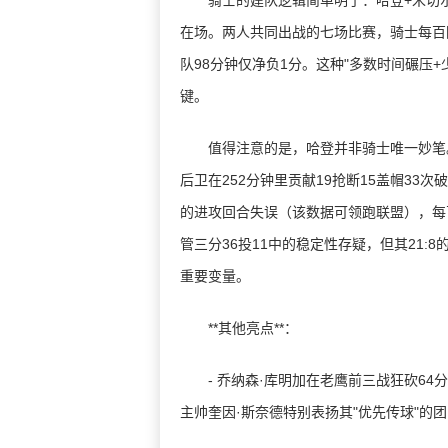
骑士的建队逻辑简单明了：哈登+米切尔
在场。两人共同出战的七场比赛，骑士每百回
队98分钟仅净负1分。这种"多数时间碾压
键。
值得注意的是，哈登并非骑士唯一妙笔。
后卫在252分钟里贡献19抢断15盖帽33
的进攻回合失误（该数据可领跑联盟），每百
管三分36投11中的稳定性存疑，但其21
重要变量。
**其他亮点**：
- 乔纳森·库明加在老鹰前三战狂砍64分
主帅奎因·斯奈德特别表扬其"优先传球"的