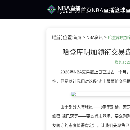
首页
NBA直播
篮球
当前位置:
首页
NBA资讯
哈登库明加
哈登库明加领衔交易
发表于: 202
2026年NBA交易截止日已过去一个月
性，但足以让我们对这段"史上最繁忙交易
由于部分大牌球员——如特雷·杨、安东尼
维察·祖巴茨等——要么尚未登场，要么刚
友防守的态度值得肯定）。让我们先聚焦已