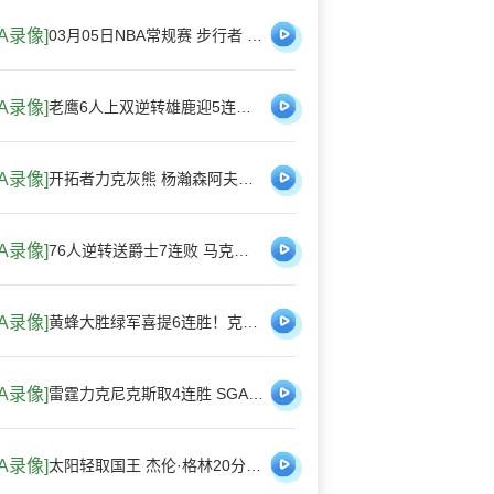
BA录像]
03月05日NBA常规赛 步行者 - 快船 全场录像
BA录像]
老鹰6人上双逆转雄鹿迎5连胜 奥孔武21+8 字母哥24+5
BA录像]
开拓者力克灰熊 杨瀚森阿夫迪亚缺阵 霍勒迪35+11 克林根遭逐
BA录像]
76人逆转送爵士7连败 马克西25+6 小乔治30分
BA录像]
黄蜂大胜绿军喜提6连胜！克尼佩尔20分 杰伦·布朗19中7
BA录像]
雷霆力克尼克斯取4连胜 SGA连续124场20+ 切特6记三分28+8
BA录像]
太阳轻取国王 杰伦·格林20分 布克复出17+6 威少16+7+4断