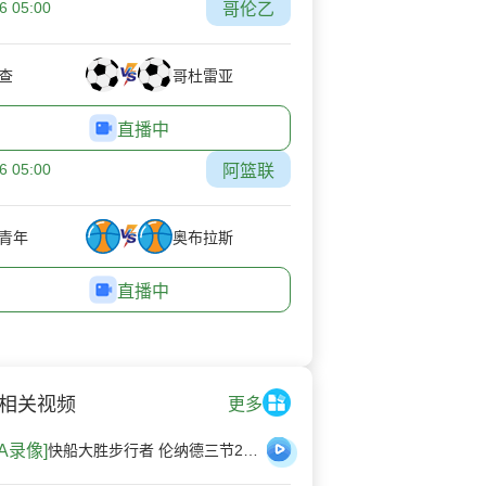
6 05:00
哥伦乙
查
哥杜雷亚
直播中
6 05:00
阿篮联
青年
奥布拉斯
直播中
相关视频
更多
BA录像]
快船大胜步行者 伦纳德三节29+8 马瑟林23+8 西亚卡姆29分