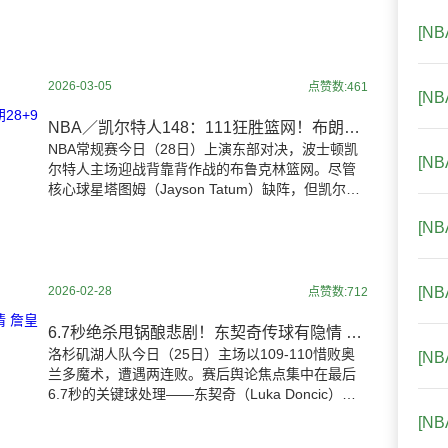
操作进行阶段性评估。 由于部分大牌球员——
如特
[N
2026-03-05
点赞数:461
[N
NBA／凯尔特人148：111狂胜篮网！布朗28+9助 送对手7连败
NBA常规赛今日（28日）上演东部对决，波士顿凯
[N
尔特人主场迎战背靠背作战的布鲁克林篮网。尽管
核心球星塔图姆（Jayson Tatum）缺阵，但凯尔特
人凭借杰伦·布朗（Jaylen Brown）砍下
[N
2026-02-28
[N
点赞数:712
6.7秒绝杀甩锅酿悲剧！东契奇传球有隐情 詹皇高情商解围
洛杉矶湖人队今日（25日）主场以109-110惜败奥
[N
兰多魔术，遭遇两连败。赛后舆论焦点集中在最后
6.7秒的关键球处理——东契奇（Luka Doncic）跑
出空位却选择传球给勒布朗·詹姆斯（LeBr
[N