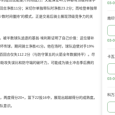
的组合既能提升同场战力，又能保证48分钟都有顶级持球手
03-0
合净胜11分；米切尔单独带队时净胜23.2分；而哈登单独带
+少数时间僵持"的模式，正是交易后骑士展现顶级竞争力的关
南印
被半数球队追逐的基翁·埃利斯证明了自己价值：这位替补
03-0
次破坏传球，期间骑士净胜41分。他在场时，球队迫使对手19%
回合仅失112.2分（与防守第五的火箭全年数据持平）。尽
卡瓦
:8的助攻失误比和防守端的破坏力，可能成为骑士冲击季后赛的
03-0
科万
，两度得分20+，篮下22投16中，展现出超越得分的成熟度。
团队意识。