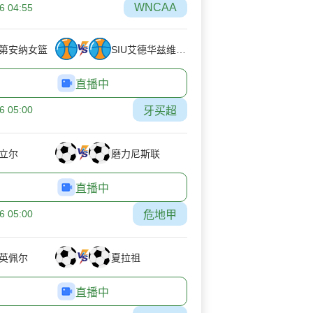
WNCAA
6 04:55
第安纳女篮
SIU艾德华兹维尔女篮
直播中
6 05:00
牙买超
立尔
磨力尼斯联
直播中
6 05:00
危地甲
英佩尔
夏拉祖
直播中