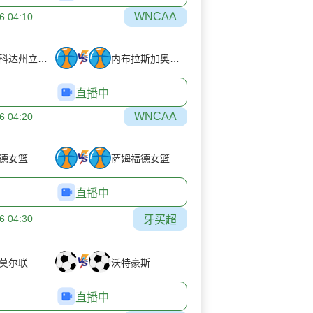
WNCAA
6 04:10
北达科达州立女篮
内布拉斯加奥马哈女篮
直播中
WNCAA
6 04:20
德女篮
萨姆福德女篮
直播中
6 04:30
牙买超
莫尔联
沃特豪斯
直播中