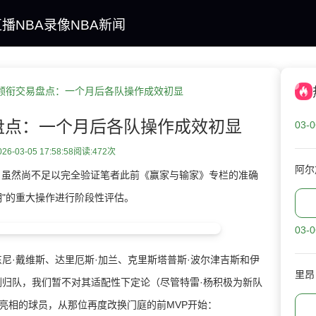
直播
NBA录像
NBA新闻
领衔交易盘点：一个月后各队操作成效初显
盘点：一个月后各队操作成效初显
03-0
6-03-05 17:58:58
阅读:
472次
阿尔
，虽然尚不足以完全验证笔者此前《赢家与输家》专栏的准确
期"的重大操作进行阶段性评估。
03-0
·戴维斯、达里厄斯·加兰、克里斯塔普斯·波尔津吉斯和伊
里昂
刚归队，我们暂不对其适配性下定论（尽管特雷·杨积极为新队
亮相的球员，从那位再度改换门庭的前MVP开始：